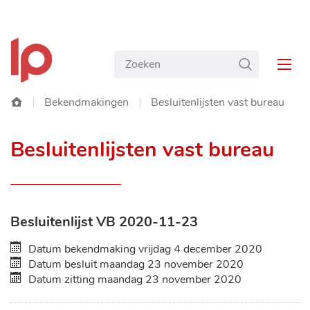
NAAR
Gemeente
INHOUD
Wat
ZOEKEN
Langemark-
MEN
zoekt
Poelkapelle
u?
Startpagina
Bekendmakingen
Besluitenlijsten vast bureau
Besluitenlijsten vast bureau
Overzicht
Besluitenlijst VB 2020-11-23
bekendmakingen
Datum bekendmaking
vrijdag 4 december 2020
Datum besluit
maandag 23 november 2020
Datum zitting
maandag 23 november 2020