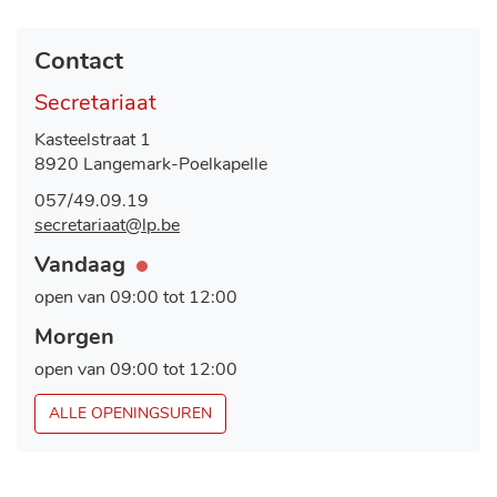
Contact
Secretariaat
Adres
Kasteelstraat 1
,
8920
Langemark-Poelkapelle
Tel.
057/49.09.19
E-
secretariaat
@
lp.be
mail
Openingsuren
Vandaag
Nu
gesloten
open van
09:00
tot
12:00
Morgen
open van
09:00
tot
12:00
SECRETARIAAT
ALLE OPENINGSUREN