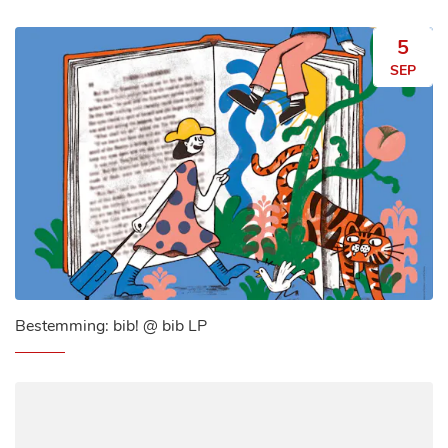
ZA
5
SEP
Bestemming: bib! @ bib LP