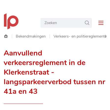
NAAR
Gemeente
INHOUD
Wat
ZOEKEN
Langemark-
MEN
zoekt
Poelkapelle
u?
Startpagina
Bekendmakingen
Verkeers- en politiereglementen
SC
Aanvullend
NA
verkeersreglement in de
LIN
Klerkenstraat -
langsparkeerverbod tussen nr
41a en 43