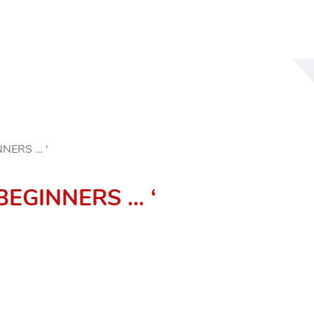
NAAR
INHOUD
NERS … ‘
EGINNERS … ‘