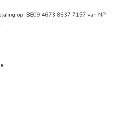
EN betaling op BE09 4673 8637 7157 van NP
.
le