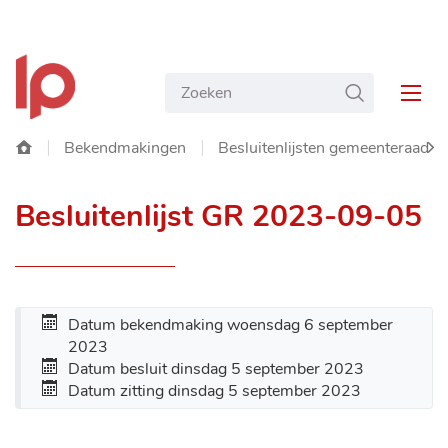
NAAR
Gemeente
INHOUD
Wat
ZOEKEN
Langemark-
MEN
zoekt
Poelkapelle
u?
Startpagina
Bekendmakingen
Besluitenlijsten gemeenteraad
SC
Besluitenlijst GR 2023-09-05
NA
LIN
Datum bekendmaking
woensdag 6 september
2023
Datum besluit
dinsdag 5 september 2023
Datum zitting
dinsdag 5 september 2023