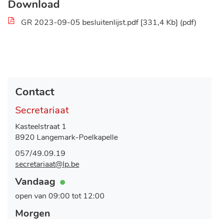
Download
GR 2023-09-05 besluitenlijst.pdf
331,4 Kb
pdf
Contact
Secretariaat
Adres
Kasteelstraat 1
,
8920
Langemark-Poelkapelle
Tel.
057/49.09.19
E-
secretariaat
@
lp.be
mail
Openingsuren
Vandaag
Nu
open
open van
09:00
tot
12:00
Morgen