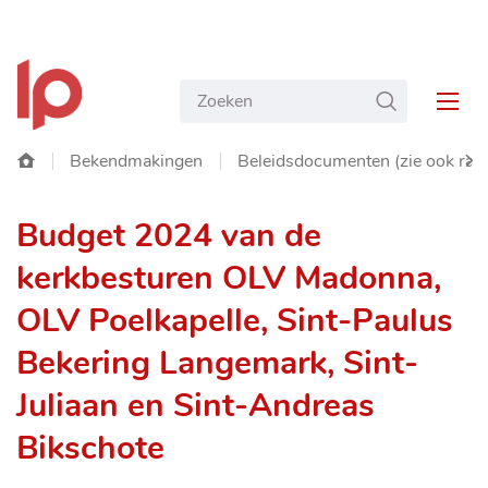
NAAR
Gemeente
INHOUD
Wat
ZOEKEN
Langemark-
MEN
zoekt
Poelkapelle
u?
Startpagina
Bekendmakingen
Beleidsdocumenten (zie ook ra
SC
Budget 2024 van de
NA
kerkbesturen OLV Madonna,
LIN
OLV Poelkapelle, Sint-Paulus
Bekering Langemark, Sint-
Juliaan en Sint-Andreas
Bikschote