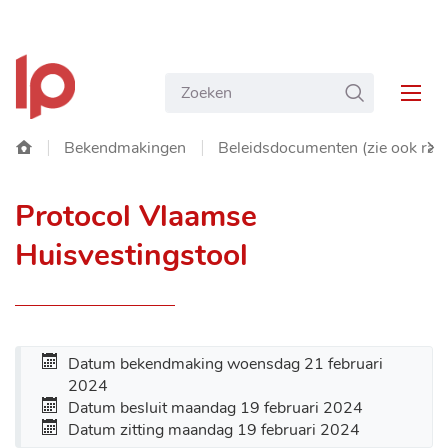
NAAR
Gemeente
INHOUD
Wat
ZOEKEN
Langemark-
MEN
zoekt
Poelkapelle
u?
Startpagina
Bekendmakingen
Beleidsdocumenten (zie ook ra
SC
Protocol Vlaamse
NA
Huisvestingstool
LIN
Datum bekendmaking
woensdag 21 februari
2024
Datum besluit
maandag 19 februari 2024
Datum zitting
maandag 19 februari 2024