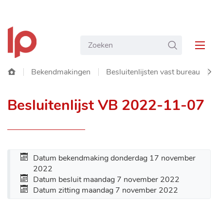
NAAR
Gemeente
INHOUD
Wat
ZOEKEN
Langemark-
MEN
zoekt
Poelkapelle
u?
Startpagina
Bekendmakingen
Besluitenlijsten vast bureau
SC
Besluitenlijst VB 2022-11-07
NA
LIN
Datum bekendmaking
donderdag 17 november
2022
Datum besluit
maandag 7 november 2022
Datum zitting
maandag 7 november 2022