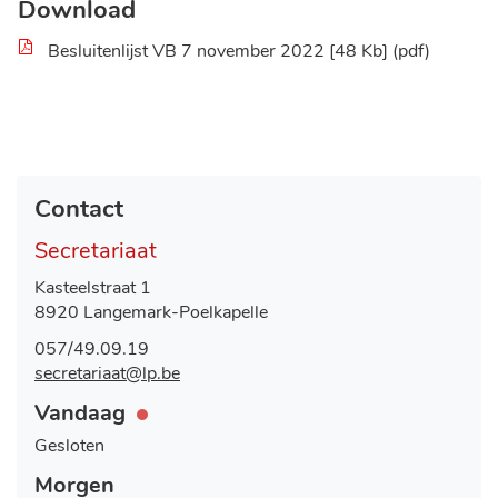
Download
Besluitenlijst VB 7 november 2022
48 Kb
pdf
Contact
Secretariaat
Adres
Kasteelstraat 1
,
8920
Langemark-Poelkapelle
Tel.
057/49.09.19
E-
secretariaat
@
lp.be
mail
Openingsuren
Vandaag
Nu
gesloten
Gesloten
Morgen