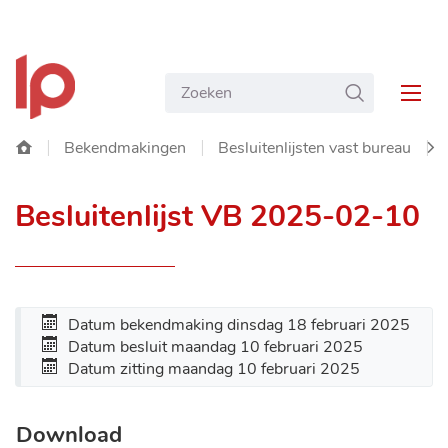
NAAR
Gemeente
INHOUD
Wat
ZOEKEN
Langemark-
MEN
zoekt
Poelkapelle
u?
Startpagina
Bekendmakingen
Besluitenlijsten vast bureau
SC
Besluitenlijst VB 2025-02-10
NA
LIN
Datum bekendmaking
dinsdag 18 februari 2025
Datum besluit
maandag 10 februari 2025
Datum zitting
maandag 10 februari 2025
Download