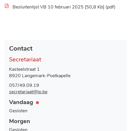
Besluitenlijst VB 10 februari 2025
50,8 Kb
pdf
Contact
Secretariaat
Adres
Kasteelstraat 1
,
8920
Langemark-Poelkapelle
Tel.
057/49.09.19
E-
secretariaat
@
lp.be
mail
Openingsuren
Vandaag
Nu
gesloten
Gesloten
Morgen
Gesloten