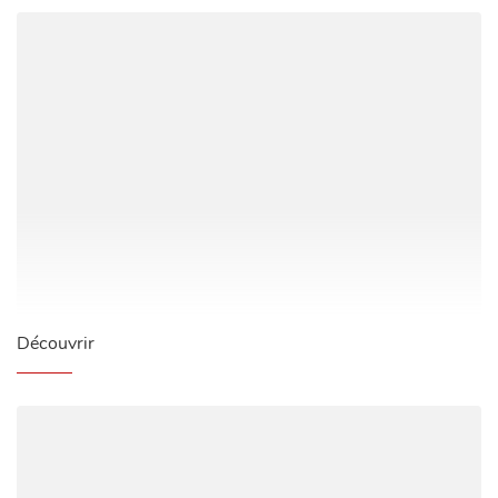
A
à
Z
Découvrir