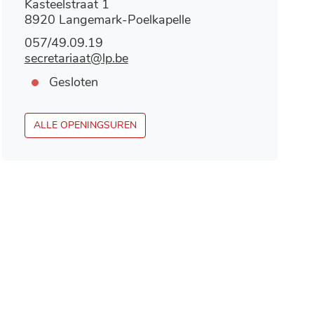
Adres
Kasteelstraat 1
,
8920
Langemark-Poelkapelle
Tel.
057/49.09.19
E-
secretariaat
@
lp.be
mail
Openingsuren
Vandaag
Gesloten
SECRETARIAAT
ALLE OPENINGSUREN