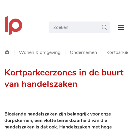
NAAR
Gemeente
INHOUD
Wat
ZOEKEN
Langemark-
MEN
zoekt
Poelkapelle
u?
Startpagina
Wonen & omgeving
Ondernemen
Kortparkeer
SC
Kortparkeerzones in de buurt
NA
van handelszaken
LIN
Bloeiende handelszaken zijn belangrijk voor onze
dorpskernen, een vlotte bereikbaarheid van die
handelszaken is dat ook. Handelszaken met hoge