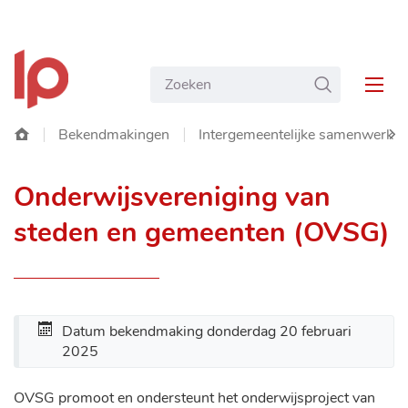
NAAR
Gemeente
INHOUD
Wat
ZOEKEN
Langemark-
MEN
zoekt
Poelkapelle
u?
Startpagina
Bekendmakingen
Intergemeentelijke samenwerki
SC
Onderwijsvereniging van
NA
steden en gemeenten (OVSG)
LIN
Datum bekendmaking
donderdag 20 februari
2025
OVSG promoot en ondersteunt het onderwijsproject van