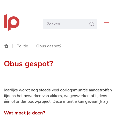
NAAR
Gemeente
INHOUD
Wat
ZOEKEN
Langemark-
MEN
zoekt
Poelkapelle
u?
Startpagina
Politie
Obus gespot?
Obus gespot?
Jaarlijks wordt nog steeds veel oorlogsmunitie aangetroffen
tijdens het bewerken van akkers, wegenwerken of tijdens
één of ander bouwproject. Deze munitie kan gevaarlijk zijn.
Wat moet je doen?