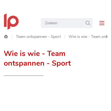
NAAR
Gemeente
INHOUD
Wat
ZOEKEN
Langemark-
MEN
zoekt
Poelkapelle
u?
Startpagina
Team ontspannen - Sport
Wie is wie - Team onts
SC
Wie is wie - Team
NA
ontspannen - Sport
LIN