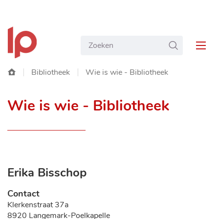
NAAR
Gemeente
INHOUD
Wat
ZOEKEN
Langemark-
MEN
zoekt
Poelkapelle
u?
Startpagina
Bibliotheek
Wie is wie - Bibliotheek
Wie is wie - Bibliotheek
Erika Bisschop
Contact
Adres
Klerkenstraat 37a
,
8920
Langemark-Poelkapelle