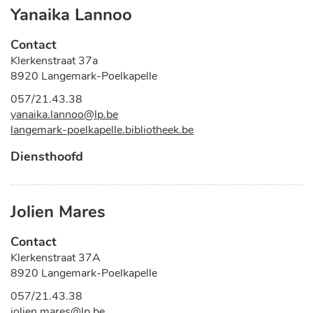
Yanaika Lannoo
Contact
Adres
Klerkenstraat 37a
,
8920
Langemark-Poelkapelle
Tel.
057/21.43.38
E-
yanaika.lannoo
@
lp.be
mail
Website
langemark-poelkapelle.bibliotheek.be
Functies
Diensthoofd
Jolien Mares
Contact
Adres
Klerkenstraat 37A
,
8920
Langemark-Poelkapelle
Tel.
057/21.43.38
E-
jolien.mares
@
lp.be