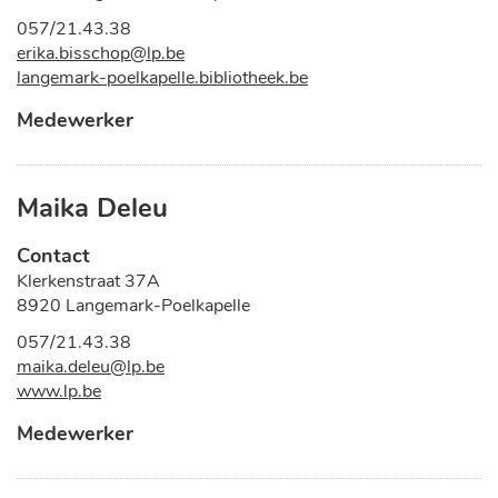
Tel.
057/21.43.38
E-
erika.bisschop
@
lp.be
mail
Website
langemark-poelkapelle.bibliotheek.be
Functies
Medewerker
Maika Deleu
Contact
Adres
Klerkenstraat 37A
,
8920
Langemark-Poelkapelle
Tel.
057/21.43.38
E-
maika.deleu
@
lp.be
mail
Website
www.lp.be
Functies
Medewerker