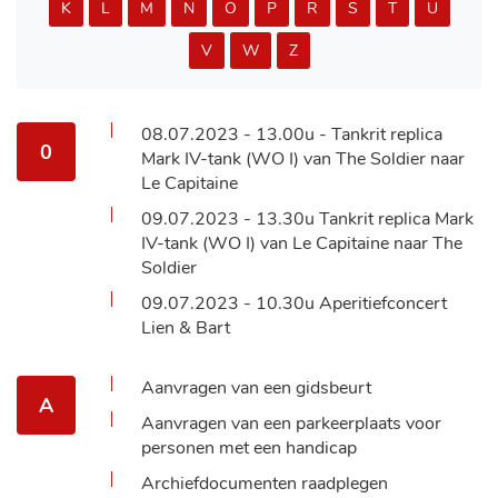
K
L
M
N
O
P
R
S
T
U
V
W
Z
08.07.2023 - 13.00u - Tankrit replica
0
Mark IV-tank (WO I) van The Soldier naar
Le Capitaine
09.07.2023 - 13.30u Tankrit replica Mark
IV-tank (WO I) van Le Capitaine naar The
Soldier
09.07.2023 - 10.30u Aperitiefconcert
Lien & Bart
Aanvragen van een gidsbeurt
A
Aanvragen van een parkeerplaats voor
personen met een handicap
Archiefdocumenten raadplegen