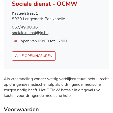
Contact
Sociale dienst - OCMW
Adres
Kasteelstraat 1
,
8920
Langemark-Poelkapelle
Tel.
057/49.08.36
E-
sociale.dienst
@
lp.be
mail
Openingsuren
Vandaag
open van
09:00
tot
12:00
SOCIALE
ALLE OPENINGSUREN
DIENST
-
OCMW
Als vreemdeling zonder wettig verblijfsstatuut, hebt u recht
op dringende medische hulp als u dringende medische
zorgen nodig heeft. Het OCMW betaalt in dit geval uw
kosten voor dringende medische hulp.
Voorwaarden