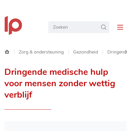
NAAR
Gemeente
INHOUD
Wat
ZOEKEN
Langemark-
MEN
zoekt
Poelkapelle
u?
Startpagina
Zorg & ondersteuning
Gezondheid
Dringende 
SC
Dringende medische hulp
NA
voor mensen zonder wettig
LIN
verblijf