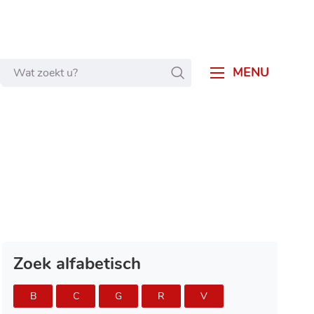
Wat
ZOEKEN
MENU
zoekt
u?
Zoek alfabetisch
B
C
G
R
V