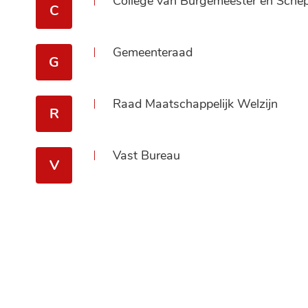
College van Burgemeester en Sche
C
Gemeenteraad
G
Raad Maatschappelijk Welzijn
R
Vast Bureau
V