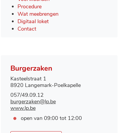
Procedure
Wat meebrengen
Digitaal loket
Contact
Burgerzaken
Contact
Adres
Kasteelstraat 1
,
8920
Langemark-Poelkapelle
Tel.
057/49.09.12
E-
burgerzaken
@
lp.be
mail
Website
www.lp.be
Openingsuren
Vandaag
open van
09:00
tot
12:00