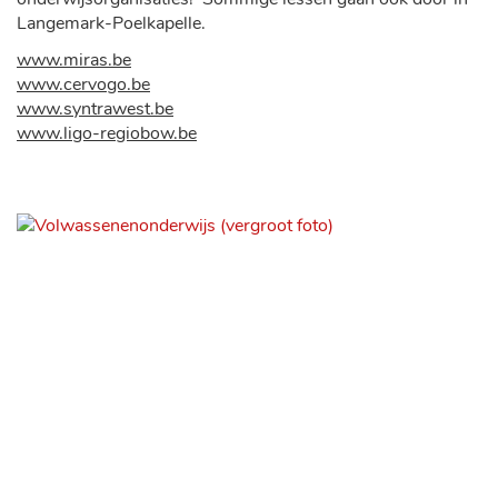
Langemark-Poelkapelle.
www.miras.be
www.cervogo.be
www.syntrawest.be
www.ligo-regiobow.be