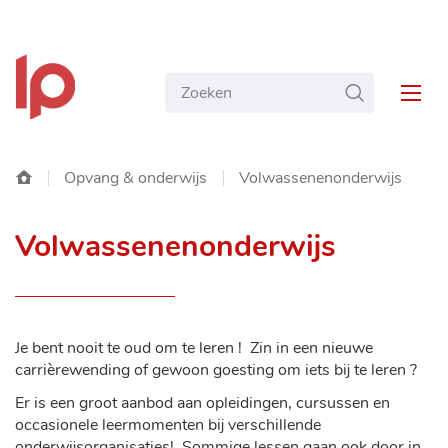
NAAR
Gemeente
INHOUD
Wat
ZOEKEN
Langemark-
MEN
zoekt
Poelkapelle
u?
Startpagina
Opvang & onderwijs
Volwassenenonderwijs
Volwassenenonderwijs
Je bent nooit te oud om te leren ! Zin in een nieuwe
carrièrewending of gewoon goesting om iets bij te leren ?
Er is een groot aanbod aan opleidingen, cursussen en
occasionele leermomenten bij verschillende
onderwijsorganisaties! Sommige lessen gaan ook door in