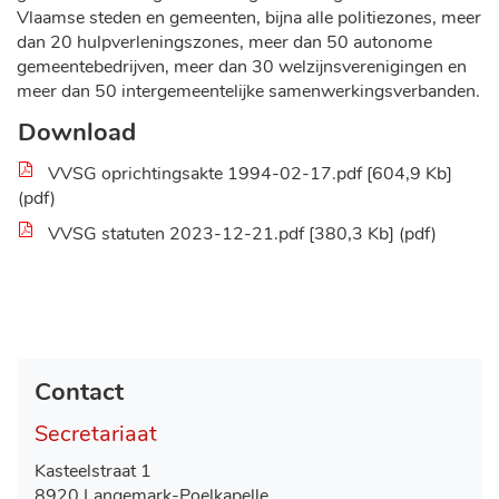
Vlaamse steden en gemeenten, bijna alle politiezones, meer
dan 20 hulpverleningszones, meer dan 50 autonome
gemeentebedrijven, meer dan 30 welzijnsverenigingen en
meer dan 50 intergemeentelijke samenwerkingsverbanden.
Download
VVSG oprichtingsakte 1994-02-17.pdf
604,9 Kb
pdf
VVSG statuten 2023-12-21.pdf
380,3 Kb
pdf
Contact
Secretariaat
Adres
Kasteelstraat 1
,
8920
Langemark-Poelkapelle