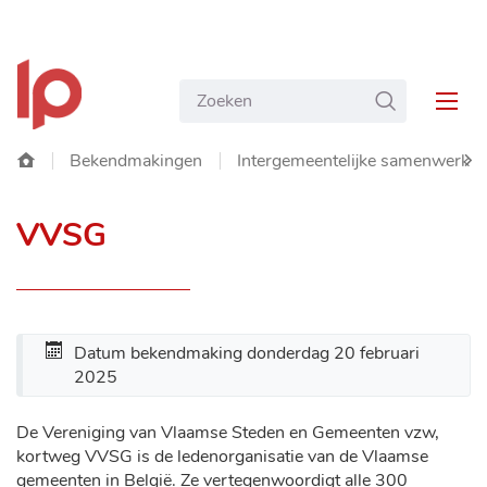
NAAR
Gemeente
INHOUD
Wat
ZOEKEN
Langemark-
MEN
zoekt
Poelkapelle
u?
Startpagina
Bekendmakingen
Intergemeentelijke samenwerki
SC
VVSG
NA
LIN
Datum bekendmaking
donderdag 20 februari
2025
De Vereniging van Vlaamse Steden en Gemeenten vzw,
kortweg VVSG is de ledenorganisatie van de Vlaamse
gemeenten in België. Ze vertegenwoordigt alle 300