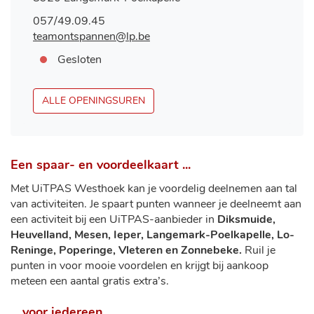
Tel.
057/49.09.45
E-
teamontspannen
@
lp.be
mail
Openingsuren
Vandaag
Gesloten
TEAM
ALLE OPENINGSUREN
ONTSPANNEN
Een spaar- en voordeelkaart ...
Met UiTPAS Westhoek kan je voordelig deelnemen aan tal
van activiteiten. Je spaart punten wanneer je deelneemt aan
een activiteit bij een UiTPAS-aanbieder in
Diksmuide,
Heuvelland, Mesen, Ieper, Langemark-Poelkapelle, Lo-
Reninge, Poperinge, Vleteren en Zonnebeke.
Ruil je
punten in voor mooie voordelen en krijgt bij aankoop
meteen een aantal gratis extra’s.
... voor iedereen