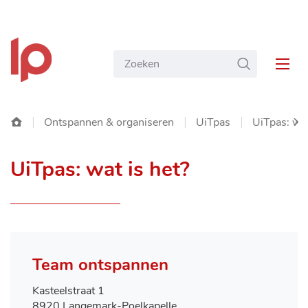
NAAR
Gemeente
INHOUD
Wat
ZOEKEN
Langemark-
MEN
zoekt
Poelkapelle
u?
Startpagina
Ontspannen & organiseren
UiTpas
UiTpas: wat
SC
UiTpas: wat is het?
NA
LIN
Contact
Team ontspannen
Adres
Kasteelstraat 1
,
8920
Langemark-Poelkapelle